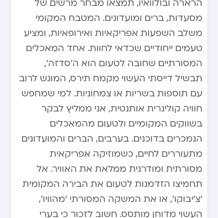
הרארה ובולוואיו, תמצאו מבחר מרשים של
מסעדות, ברים ומועדונים. המטבח המקומי
משלב השפעות אפריקאיות ואירופאיות, ומציע
טעמים ייחודיים שכדאי לחוות. אחד המאכלים
המסורתיים שחובה לטעום הוא ה’סדזה’,
תבשיל דייסתי העשוי מקמח תירס, המוגש לרוב
עם תוספות בשריות או צמחוניות. למי שמחפש
חוויה קולינרית אותנטית, אני ממליץ לבקר
בשווקים המקומיים ולטעום מהמאכלים
הנמכרים בדוכנים. בערבים, הברים והמועדונים
מתעוררים לחיים, כשמוזיקה אפריקאית
מסורתית ומודרנית ממלאת את האוויר. אל
תחמיצו הזדמנות לטעום את הבירה המקומית
‘צ’יבוקו’, או את המשקה המסורתי ‘מהוויו’,
העשוי מדוחן מותסס. חשוב לזכור כי בערי