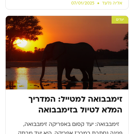
אליה גלעד
07/01/2025
יעדים
זימבבואה למטייל: המדריך
המלא לטיול בזימבבואה
​ ​ זימבבואה: יעד קסום באפריקה זימבבואה,
פנינה נסתרת במרכז אפריקה, היא יעד מרתק