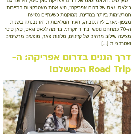
​ ​ סאן סיטי: הלאס וגאס של דרום אפריקה סאן סיטי, הידועה גם
כ”לאס וגאס של דרום אפריקה”, היא אחת מאטרקציות התיירות
המרשימות ביותר במדינה. ממוקמת כשעתיים נסיעה
מצפון-מערב ליוהנסבורג, העיר המלאכותית הזו נבנתה בשנות
ה-70 כמתחם נופש ובידור יוקרתי. בדומה ללאס וגאס, סאן סיטי
מציעה שילוב מרהיב של קזינוים, מלונות פאר, מופעים מרשימים
ואטרקציות […]
דרך הגנים בדרום אפריקה: ה-
Road Trip המושלם!