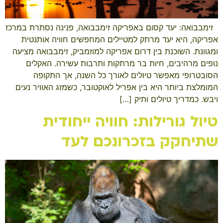
​ ​ זימבבואה: יעד קסום באפריקה זימבבואה, פנינה נסתרת במרכז
אפריקה, היא יעד מרתק למטיילים המחפשים חוויה אותנטית
ומגוונת. השוכנת בין דרום אפריקה למוזמביק, זימבבואה מציעה
נופים מרהיבים, חיות בר מרתקות ותרבות עשירה. האקלים
הסובטרופי מאפשר טיולים לאורך כל השנה, אך התקופה
המומלצת ביותר היא בין אפריל לאוקטובר, כשמזג האוויר נעים
ויבש. כמדריך טיולים ותיק […]
טיול גורילות: חוויה ייחודית
שתיחקק בזכרונכם לעד