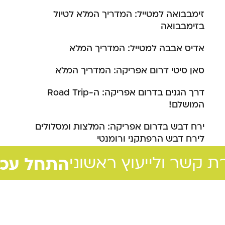
זימבבואה למטייל: המדריך המלא לטיול
בזימבבואה
אדיס אבבה למטייל: המדריך המלא
סאן סיטי דרום אפריקה: המדריך המלא
דרך הגנים בדרום אפריקה: ה-Road Trip
המושלם!
ירח דבש בדרום אפריקה: המלצות ומסלולים
לירח דבש הרפתקני ורומנטי
חייגו 072-3303631
התחל עכש
קשר ולייעוץ ראשוני
ת קשר ולייעוץ ראשוני
אתיופיה למטייל: כל מה שצריך לדעת על טיול
במדינה
אוגנדה: כל מה שצריך לדעת על טיול במדינה
דרום אפריקה למטייל: כל מה שצריך לדעת על